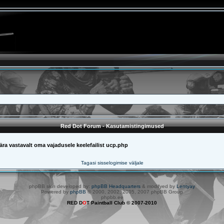
Red Dot Forum - Kasutamistingimused
a vastavalt oma vajadusele keelefailist ucp.php
Tagasi sisselogimise väljale
phpBB skin developed by:
phpBB Headquarters
& modifyed by
Lentyay
Powered by
phpBB
© 2000, 2002, 2005, 2007 phpBB Group
phpbb.ee
RED D
O
T Paintball Club © 2007-2010