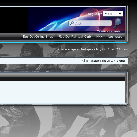
Language:
Täiendatud otsing
Red Dot Online Shop
Red Dot Paintball Club
KKK
Logi sisse
Tänane kuupäev Neljapäev Aug 06, 2026 2:05 am
Kõik kellaajad on UTC + 2 tundi