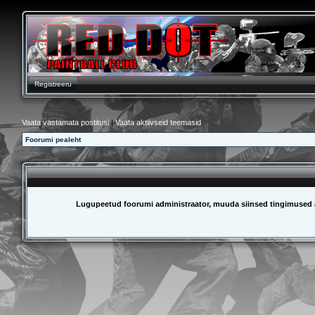
Registreeru
Vaata vastamata postitusi
|
Vaata aktiivseid teemasid
Foorumi pealeht
Lugupeetud foorumi administraator, muuda siinsed tingimused är