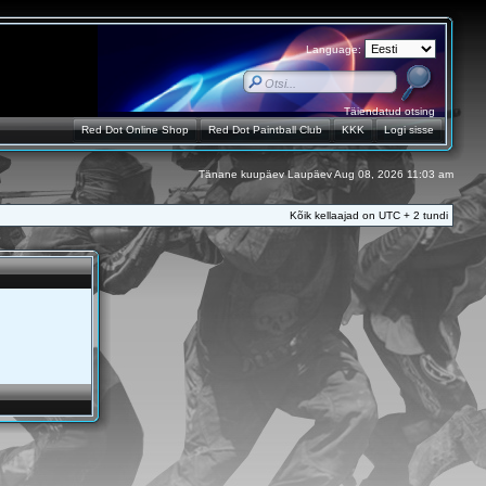
Language:
Täiendatud otsing
Red Dot Online Shop
Red Dot Paintball Club
KKK
Logi sisse
Tänane kuupäev Laupäev Aug 08, 2026 11:03 am
Kõik kellaajad on UTC + 2 tundi