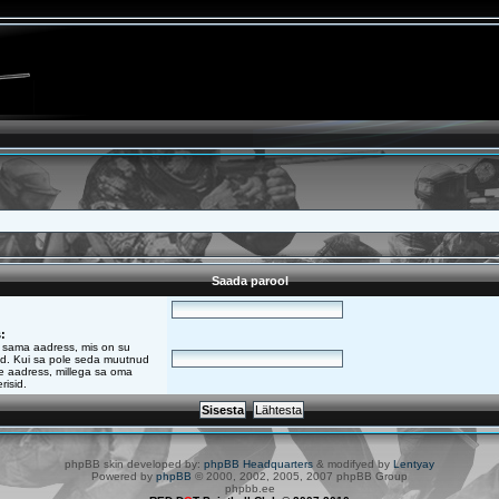
Saada parool
:
sama aadress, mis on su
tud. Kui sa pole seda muutnud
see aadress, millega sa oma
risid.
phpBB skin developed by:
phpBB Headquarters
& modifyed by
Lentyay
Powered by
phpBB
© 2000, 2002, 2005, 2007 phpBB Group
phpbb.ee