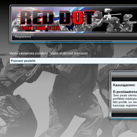
Registreeru
Vaata vastamata postitusi
|
Vaata aktiivseid teemasid
Foorumi pealeht
Kasutajanimi:
E-postiaadress
See peab olema 
profiiliski määra
läbi profiili, on 
kasutaja registree