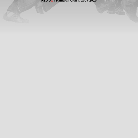
RED D
O
T Paintball Club © 2007-2010