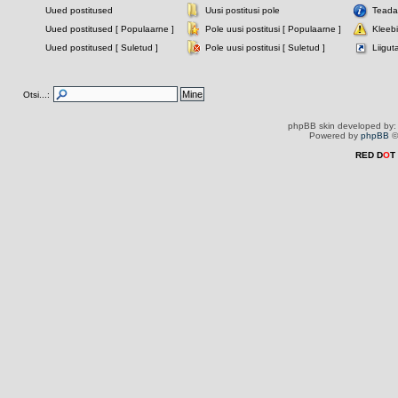
Uued postitused
Uusi postitusi pole
Tead
Uued postitused [ Populaarne ]
Pole uusi postitusi [ Populaarne ]
Kleeb
Uued postitused [ Suletud ]
Pole uusi postitusi [ Suletud ]
Liigu
Otsi...:
phpBB skin developed by
Powered by
phpBB
©
RED D
O
T