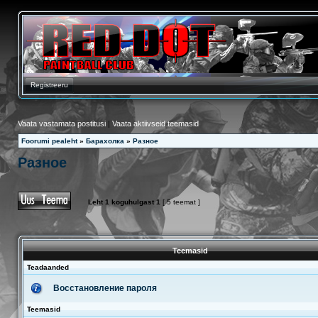
Registreeru
Vaata vastamata postitusi
|
Vaata aktiivseid teemasid
Foorumi pealeht
»
Барахолка
»
Разное
Разное
Leht
1
koguhulgast
1
[ 5 teemat ]
Teemasid
Teadaanded
Восстановление пароля
Teemasid