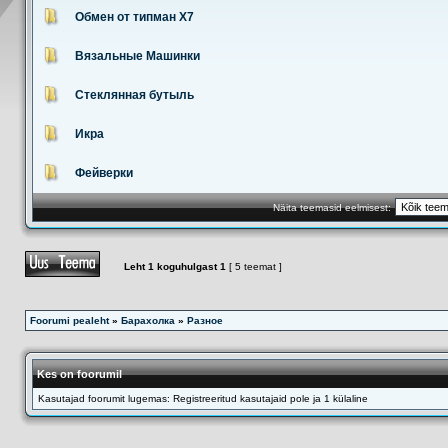
Обмен от типман Х7
Вязальные Машинки
Стеклянная бутыль
Икра
Фейверки
Näita teemasid eelmisest:
Leht
1
koguhulgast
1
[ 5 teemat ]
Foorumi pealeht
»
Барахолка
»
Разное
Kes on foorumil
Kasutajad foorumit lugemas: Registreeritud kasutajaid pole ja 1 külaline