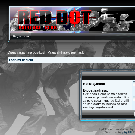
Registreeru
Vaata vastamata postitusi
|
Vaata aktiivseid teemasid
Foorumi pealeht
Kasutajanimi:
E-postiaadress:
See peab olema sama aadress,
mis on su profiiliski määratud. Kui
sa pole seda muutnud läbi profiili,
on see aadress, millega sa oma
kasutaja registreerisid.
phpBB skin developed by
Powered by
phpBB
©