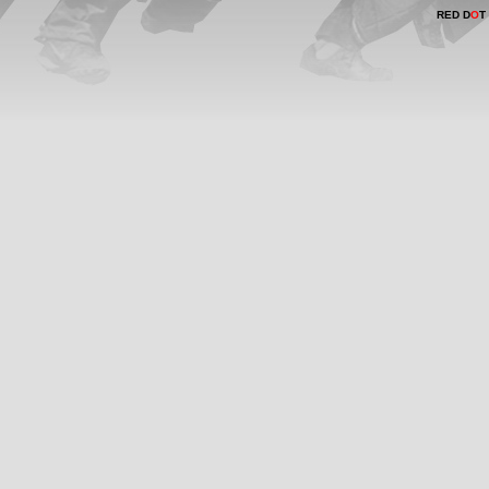
RED D
O
T