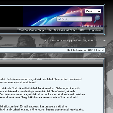
Language:
Täiendatud otsing
Red Dot Online Shop
Red Dot Paintball Club
KKK
Logi sisse
Tänane kuupäev Neljapäev Aug 06, 2026 12:36 am
Kõik kellaajad on UTC + 2 tundi
det. Selletõttu nõustud sa, et kõik siia leheküljele tehtud postitused
ei ole me nende eest vastutavad.
 rikkuda ükskõik millist käibelolevat seadust. Selle tegemine võib
se abistamaks nende tingimuste täitmisi. Sa nõustud, et selle
b. Kasutajana nõustud sa, et kõiki sinu poolt sisestatud andmeid hoitakse
aatorid vastutust ühegi häkkimiskatse eest, mis võivad andmeid
ldi täiustamisel. E-maili aadressi kasutatakse vaid sinu
udiskirja või tahad, et sind mõne foorumiteema uuenemisel teavitataks.