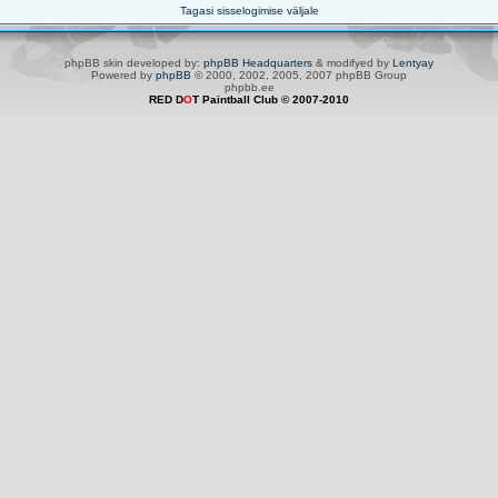
Tagasi sisselogimise väljale
phpBB skin developed by:
phpBB Headquarters
& modifyed by
Lentyay
Powered by
phpBB
© 2000, 2002, 2005, 2007 phpBB Group
phpbb.ee
RED D
O
T Paintball Club © 2007-2010