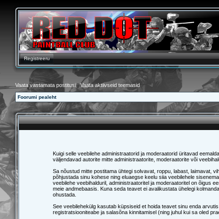
Registreeru
Vaata vastamata postitusi
|
Vaata aktiivseid teemasid
Foorumi pealeht
Kuigi selle veebilehe administraatorid ja moderaatorid üritavad eemaldada
väljendavad autorite mitte administraatorite, moderaatorite või veebihal
Sa nõustud mitte postitama ühtegi solvavat, roppu, labast, laimavat, v
põhjustada sinu kohese ning eluaegse keelu siia veebilehele sisenemas
veebilehe veebihalduril, administraatoritel ja moderaatoritel on õigus e
meie andmebaasis. Kuna seda teavet ei avalikustata ühelegi kolmanda 
ohustada.
See veebilehekülg kasutab küpsiseid et hoida teavet sinu enda arvutis. 
registratsiooniteabe ja salasõna kinnitamisel (ning juhul kui sa oled p