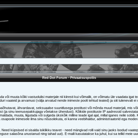
Red Dot Forum - Privaatsuspoliis
 või muuta kõiki vastuolulisi materjale nii kiiresti kui võimalik, on võimatu üle vaadata igat tea
duri vaateid ja arvamusi (välja arvatud nende inimeste poolt tehtud teated) ja siit tulenevalt 
ihaõhutavat, ähvardavat, seksuaalse suunitlusega postitust või mõnda muud materjali, mis võib
t (ja sinu teenusepakkujaga võetakse ühendust). Kõikide postituste IP aadressid salvestatak
emaldada, muuta, liigutada või sulgeda ükskõik milline teade igal ajal, millal iganes neile sobi
osapoole inimesele ilma sinu nõusolekuta, ei kanna veebihaldur, administraatorid ega moder
Need küpsised ei sisalda isiklikku teavet - need mängivad rolli vaid sinu jaoks loodud vaatepi
raeguse salasõna unustanud ning tahad uut). E-maili kasutatakse ka juhul, kui sa tellid meie u