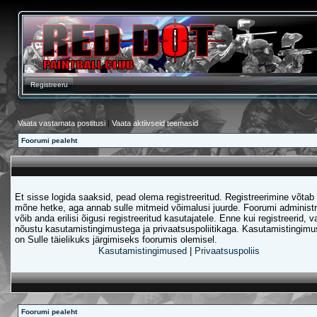
Registreeru
Vaata vastamata postitusi
|
Vaata aktiivseid teemasid
Foorumi pealeht
Et sisse logida saaksid, pead olema registreeritud. Registreerimine võtab 
mõne hetke, aga annab sulle mitmeid võimalusi juurde. Foorumi administr
võib anda erilisi õigusi registreeritud kasutajatele. Enne kui registreerid, v
nõustu kasutamistingimustega ja privaatsuspoliitikaga. Kasutamistingim
on Sulle täielikuks järgimiseks foorumis olemisel.
Kasutamistingimused
|
Privaatsuspoliis
Foorumi pealeht