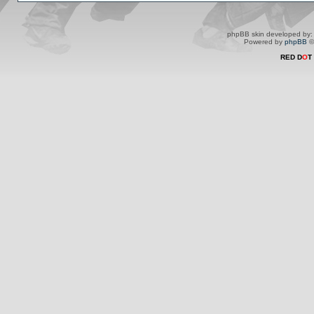
phpBB skin developed by
Powered by
phpBB
©
RED D
O
T