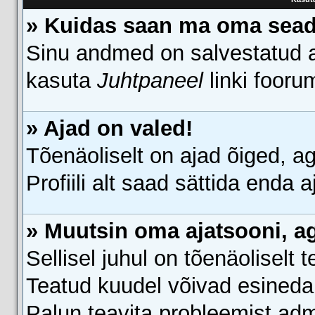
» Kuidas saan ma oma sea
Sinu andmed on salvestatud
kasuta
Juhtpaneel
linki fooru
» Ajad on valed!
Tõenäoliselt on ajad õiged, ag
Profiili alt saad sättida enda 
» Muutsin oma ajatsooni, ag
Sellisel juhul on tõenäoliselt
Teatud kuudel võivad esineda 
Palun teavita probleemist admi