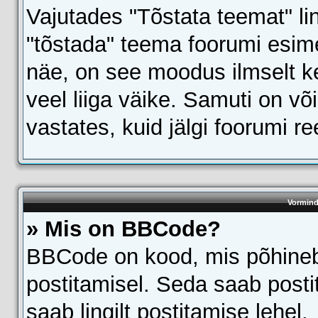
Vajutades "Tõstata teemat" li
"tõstada" teema foorumi esimes
näe, on see moodus ilmselt ke
veel liiga väike. Samuti on võ
vastates, kuid jälgi foorumi r
Vormind
» Mis on BBCode?
BBCode on kood, mis põhineb
postitamisel. Seda saab post
saab lingilt postitamise lehel.