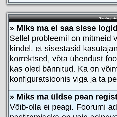
Sisselogimis
» Miks ma ei saa sisse logi
Sellel probleemil on mitmeid v
kindel, et sisestasid kasutajan
korrektsed, võta ühendust fo
kas oled bännitud. Ka on võim
konfiguratsioonis viga ja ta p
» Miks ma üldse pean regi
Võib-olla ei peagi. Foorumi a