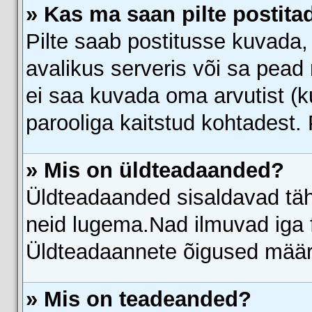
» Kas ma saan pilte postita
Pilte saab postitusse kuvada
avalikus serveris või sa pead 
ei saa kuvada oma arvutist (k
parooliga kaitstud kohtadest.
» Mis on üldteadaanded?
Üldteadaanded sisaldavad täht
neid lugema.Nad ilmuvad iga f
Üldteadaannete õigused määra
» Mis on teadeanded?