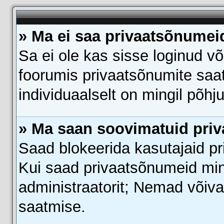
» Ma ei saa privaatsõnumei
Sa ei ole kas sisse loginud v
foorumis privaatsõnumite saatm
individuaalselt on mingil põhj
» Ma saan soovimatuid pri
Saad blokeerida kasutajaid pr
Kui saad privaatsõnumeid mingi
administraatorit; Nemad võiva
saatmise.