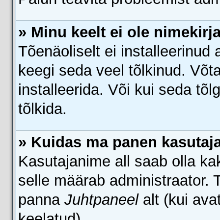
» Minu keelt ei ole nimekirj
Tõenäoliselt ei installeerinud 
keegi seda veel tõlkinud. Võt
installeerida. Või kui seda tõl
tõlkida.
» Kuidas ma panen kasutaja
Kasutajanime all saab olla kaks
selle määrab administraator. T
panna
Juhtpaneel
alt (kui av
keelatud).