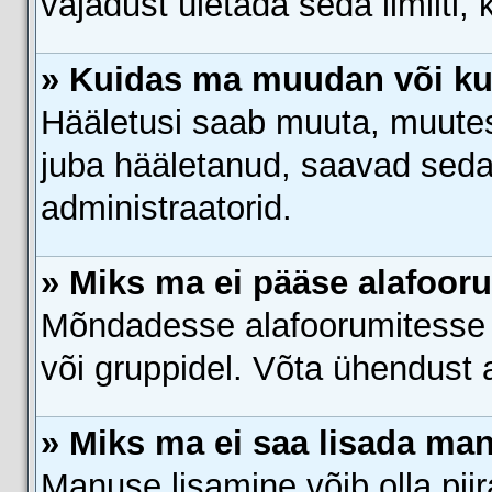
vajadust ületada seda limiiti,
» Kuidas ma muudan või ku
Hääletusi saab muuta, muutes
juba hääletanud, saavad seda
administraatorid.
» Miks ma ei pääse alafoor
Mõndadesse alafoorumitesse on
või gruppidel. Võta ühendust a
» Miks ma ei saa lisada ma
Manuse lisamine võib olla piir