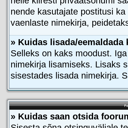
neile kiiresti privaatsõnumi sa
nende kasutajate postitusi ka 
vaenlaste nimekirja, peidetak
» Kuidas lisada/eemaldada 
Selleks on kaks moodust. Iga k
nimekirja lisamiseks. Lisaks 
sisestades lisada nimekirja. 
Fo
» Kuidas saan otsida foorum
Sisesta sõna otsinguväljale t