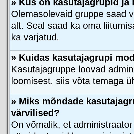
» Kus on kasutajagrupid ja 
Olemasolevaid gruppe saad v
alt. Seal saad ka oma liitumis
ka varjatud.
» Kuidas kasutajagrupi mod
Kasutajagruppe loovad adminis
loomisest, siis võta temaga ü
» Miks mõndade kasutajagr
värvilised?
On võmalik, et administraato