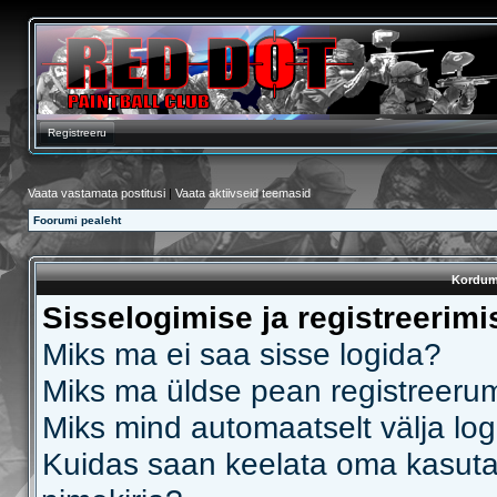
Registreeru
Vaata vastamata postitusi
|
Vaata aktiivseid teemasid
Foorumi pealeht
Kordum
Sisselogimise ja registreerim
Miks ma ei saa sisse logida?
Miks ma üldse pean registreeru
Miks mind automaatselt välja log
Kuidas saan keelata oma kasutaj