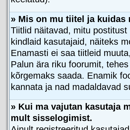
» Mis on mu tiitel ja kuid
Tiitlid näitavad, mitu postitust
kindlaid kasutajaid, näiteks m
Enamasti ei saa tiitleid muut
Palun ära riku foorumit, tehes m
kõrgemaks saada. Enamik foor
kannata ja nad madaldavad su
» Kui ma vajutan kasutaja ma
mult sisselogimist.
Ainult registreeritud kasutaj