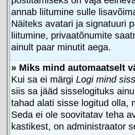
postitamiseks on vaja eelneval
annab liitumine sulle lisavõima
Näiteks avatari ja signatuuri
liitumine, privaatõnumite saa
ainult paar minutit aega.
» Miks mind automaatselt vä
Kui sa ei märgi
Logi mind siss
siis sa jääd sisselogituks ain
tahad alati sisse logitud olla,
Seda ei ole soovitatav teha av
kastikest, on administraator s