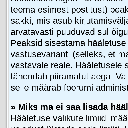
teema esimest postitust) pe
sakki, mis asub kirjutamisvälja
arvatavasti puuduvad sul õig
Peaksid sisestama hääletuse 
vastusevarianti (selleks, et m
vastavale reale. Hääletusele s
tähendab piiramatut aega. Vali
selle määrab foorumi administ
» Miks ma ei saa lisada hää
Hääletuse valikute limiidi mä