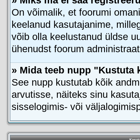
» Miks ma ei saa registreer
On võimalik, et foorumi omani
keelanud kasutajanime, milleg
võib olla keelustanud üldse uu
ühenudst foorum administraato
» Mida teeb nupp "Kustuta 
See nupp kustutab kõik andm
arvutisse, näiteks sinu kasuta
sisselogimis- või väljalogimi
Kasuta